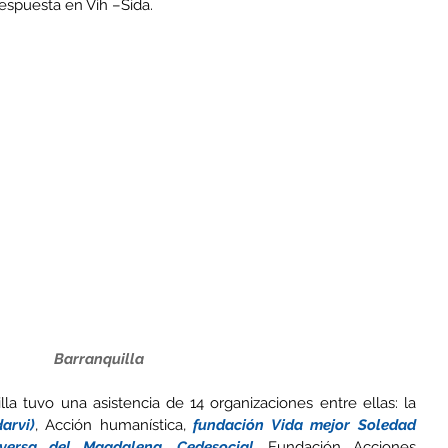
 respuesta en Vih –Sida.
Barranquilla
Así, en la ciudad de Barrranquilla tuvo una asistencia de 14 organizaciones entre ellas: la 
arvi)
, Acción humanística, 
fundación Vida mejor Soledad 
iversa del Magdalena
, 
Cedesocial
, Fundación Acciones 