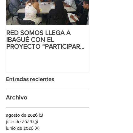
RED SOMOS LLEGA A
CORTE INTER
IBAGUÉ CON EL
DD.HH AL MA
PROYECTO “PARTICIPAR
IGUALITARIO
PARA INCIDIR”
Entradas recientes
Archivo
agosto de 2026
(1)
1 entrada
julio de 2026
(3)
3 entradas
junio de 2026
(5)
5 entradas