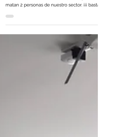
En lo corrido del año 2025 46 personas
LGBTIQ+ han sido asesinadas, cada 48 horas
matan 2 personas de nuestro sector. ¡¡¡ basta
ya!!!...