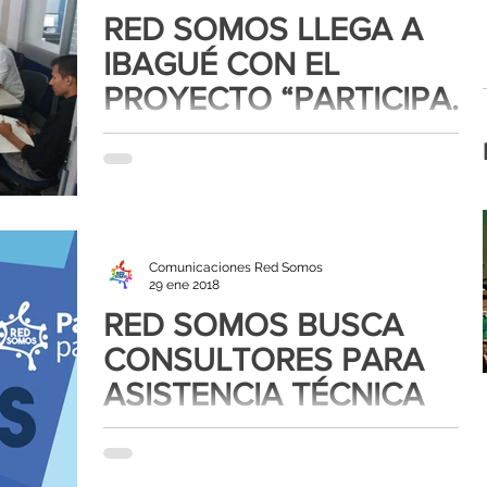
RED SOMOS LLEGA A
IBAGUÉ CON EL
PROYECTO “PARTICIPAR
PARA INCIDIR”
El pasado 6 de febrero la Corporación Red somos
viajo a la ciudad de Ibagué, capital del
departamento del Tolima, para generar un...
Comunicaciones Red Somos
29 ene 2018
RED SOMOS BUSCA
CONSULTORES PARA
ASISTENCIA TÉCNICA
Esta asistencia técnica busca brindar herramientas
a las Organizaciones de Base Comunitaria en
Colombia, a través del fortalecimiento...