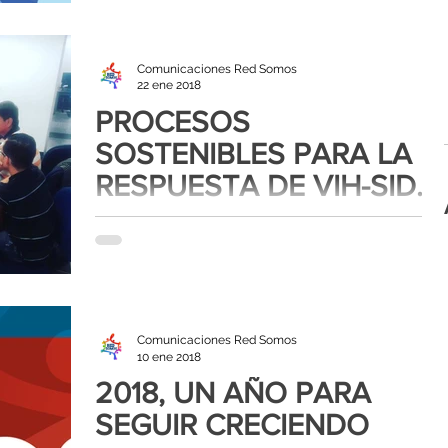
Comunicaciones Red Somos
22 ene 2018
PROCESOS
SOSTENIBLES PARA LA
RESPUESTA DE VIH-SIDA
EN PEREIRA
El pasado sábado 20 de enero, como parte del
proceso de sostenibilidad frente a la respuesta de
VIH-SIDA en Colombia la Corporación Red...
Comunicaciones Red Somos
10 ene 2018
2018, UN AÑO PARA
SEGUIR CRECIENDO