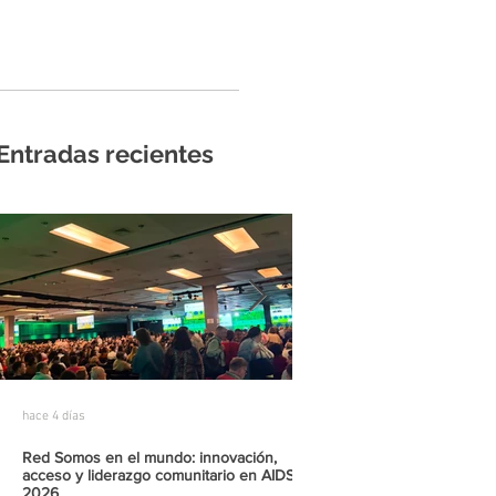
Entradas recientes
hace 4 días
28 jul
Red Somos en el mundo: innovación,
Un reconocimiento global a
acceso y liderazgo comunitario en AIDS
comunitaria: Red Somos r
2026
de Innovación Comunitar