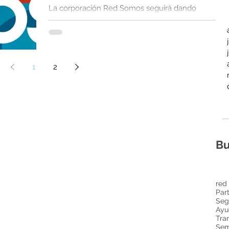
La corporación Red Somos seguirá dando
continuidad a proyectos, acciones y procesos que
se han ido desarrollando a partir de años...
1
2
Bu
red
Part
Seg
Tra
Sem