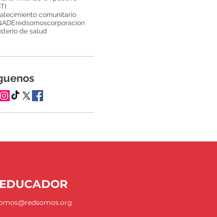
TI
talecimiento comunitario
NADE
redsomos
corporacion
sterio de salud
guenos
REDUCADOR
somos@redsomos.org