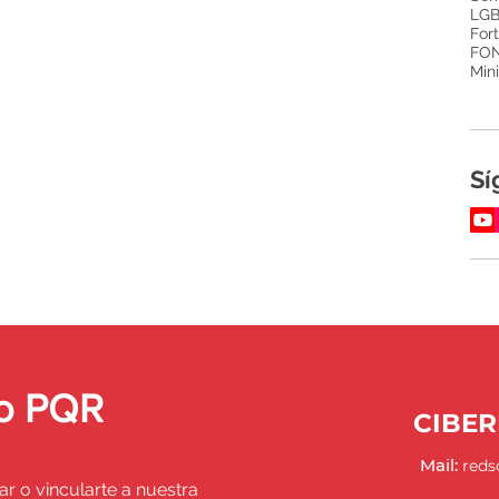
LGB
For
FO
Mini
Sí
 o PQR
CIBE
Mail:
red
ar o vincularte a nuestra