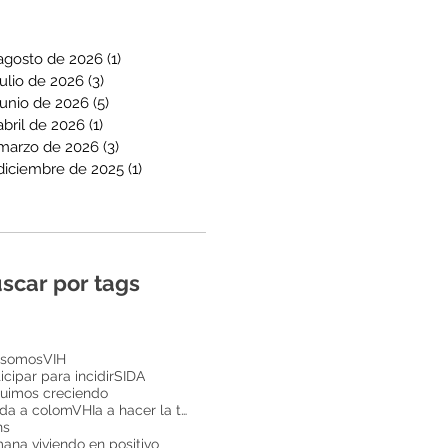
agosto de 2026
(1)
1 entrada
julio de 2026
(3)
3 entradas
junio de 2026
(5)
5 entradas
abril de 2026
(1)
1 entrada
marzo de 2026
(3)
3 entradas
diciembre de 2025
(1)
1 entrada
scar por tags
 somos
VIH
icipar para incidir
SIDA
uimos creciendo
Ayuda a colomVHIa a hacer la tarea
ns
ana viviendo en positivo