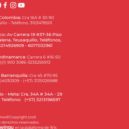
 Colombia:
Cra 16A # 30-90
illo - Teléfono: 3103478501
o: Av Carrera 19 #37-36 Piso
lena, Teusaquillo, Teléfonos,
3214926909 - 6017032961
ndinamarca:
Carrera 6 #16-50
0)(1) 900 3086-3235256913
-
Barranquilla
:
Cra 45 #70-95
5)4030309 - (+57) 3135026988
io - Meta: Cra. 34A # 34A - 29
l Teléfono: (+57) 3213196597
os©Copyright 2016.
s derechos reservados.
en la plataforma de Wix.