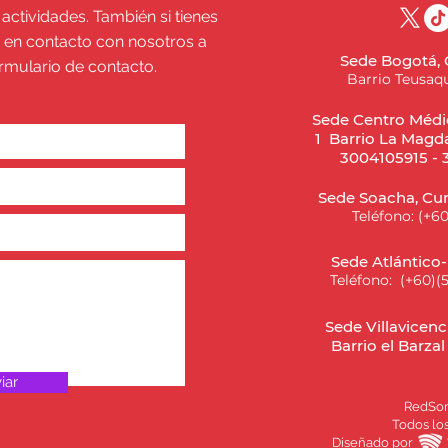
 actividades. También si tienes
 en contacto con nosotros a
Sede Bogotá,
ormulario de contacto.
Barrio Teusaqu
Sede Centro Médic
1 Barrio La Magda
3004105915 - 
Sede Soacha, Cu
Teléfono: (+6
Sede Atlántico
Teléfono: (+60)(
Sede Villavicenc
Barrio el Barza
iar
RedSom
Todos lo
Diseñado por 