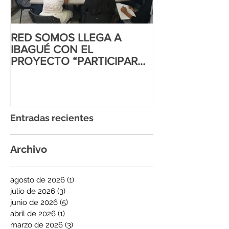
RED SOMOS LLEGA A
CORTE INTER
IBAGUÉ CON EL
DD.HH AL MA
PROYECTO “PARTICIPAR
IGUALITARIO
PARA INCIDIR”
Entradas recientes
Archivo
agosto de 2026
(1)
1 entrada
julio de 2026
(3)
3 entradas
junio de 2026
(5)
5 entradas
abril de 2026
(1)
1 entrada
marzo de 2026
(3)
3 entradas