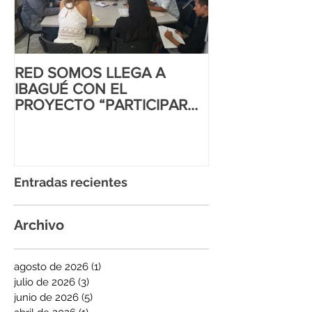
RED SOMOS LLEGA A
CORTE INTER
IBAGUÉ CON EL
DD.HH AL MA
PROYECTO “PARTICIPAR
IGUALITARIO
PARA INCIDIR”
Entradas recientes
Archivo
agosto de 2026
(1)
1 entrada
julio de 2026
(3)
3 entradas
junio de 2026
(5)
5 entradas