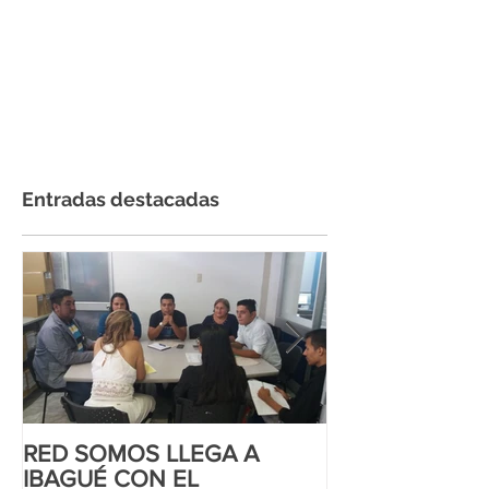
Entradas destacadas
RED SOMOS LLEGA A
CORTE INTER
IBAGUÉ CON EL
DD.HH AL MA