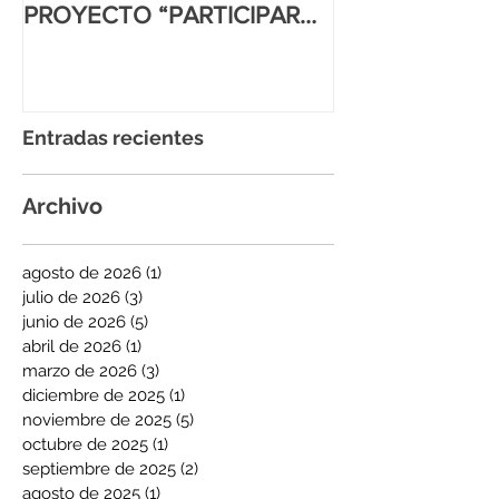
PROYECTO “PARTICIPAR
IGUALITARIO
PARA INCIDIR”
Entradas recientes
Archivo
agosto de 2026
(1)
1 entrada
julio de 2026
(3)
3 entradas
junio de 2026
(5)
5 entradas
abril de 2026
(1)
1 entrada
marzo de 2026
(3)
3 entradas
diciembre de 2025
(1)
1 entrada
noviembre de 2025
(5)
5 entradas
octubre de 2025
(1)
1 entrada
septiembre de 2025
(2)
2 entradas
agosto de 2025
(1)
1 entrada