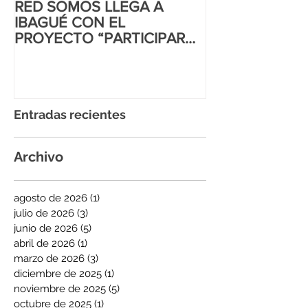
RED SOMOS LLEGA A
CORTE INTER
IBAGUÉ CON EL
DD.HH AL MA
PROYECTO “PARTICIPAR
IGUALITARIO
PARA INCIDIR”
Entradas recientes
Archivo
agosto de 2026
(1)
1 entrada
julio de 2026
(3)
3 entradas
junio de 2026
(5)
5 entradas
abril de 2026
(1)
1 entrada
marzo de 2026
(3)
3 entradas
diciembre de 2025
(1)
1 entrada
noviembre de 2025
(5)
5 entradas
octubre de 2025
(1)
1 entrada