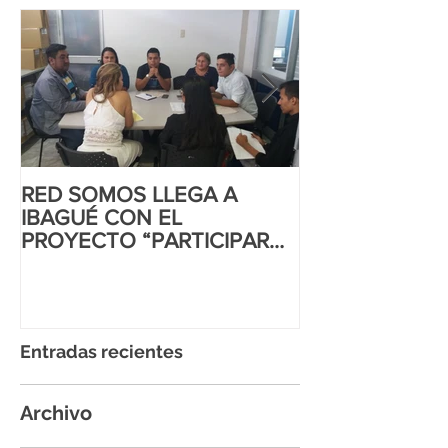
RED SOMOS LLEGA A
CORTE INTER
IBAGUÉ CON EL
DD.HH AL MA
PROYECTO “PARTICIPAR
IGUALITARIO
PARA INCIDIR”
Entradas recientes
Archivo